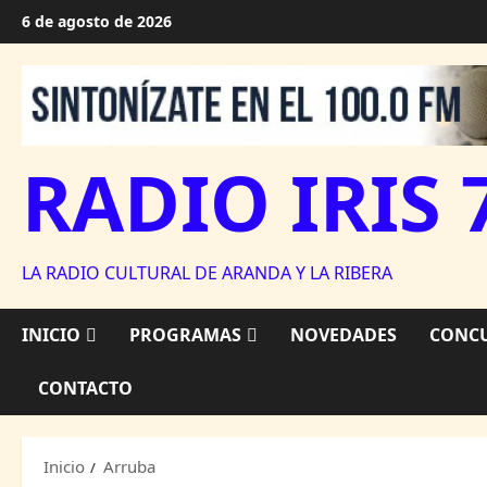
Saltar
6 de agosto de 2026
al
contenido
RADIO IRIS 
LA RADIO CULTURAL DE ARANDA Y LA RIBERA
INICIO
PROGRAMAS
NOVEDADES
CONCU
CONTACTO
Inicio
Arruba