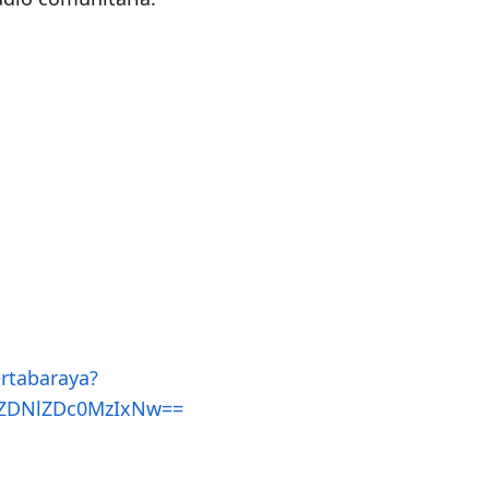
rtabaraya?
=ZDNlZDc0MzIxNw==