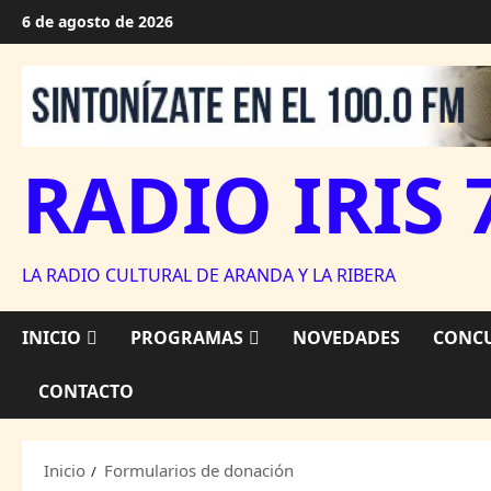
Saltar
6 de agosto de 2026
al
contenido
RADIO IRIS 
LA RADIO CULTURAL DE ARANDA Y LA RIBERA
INICIO
PROGRAMAS
NOVEDADES
CONCU
CONTACTO
Inicio
Formularios de donación